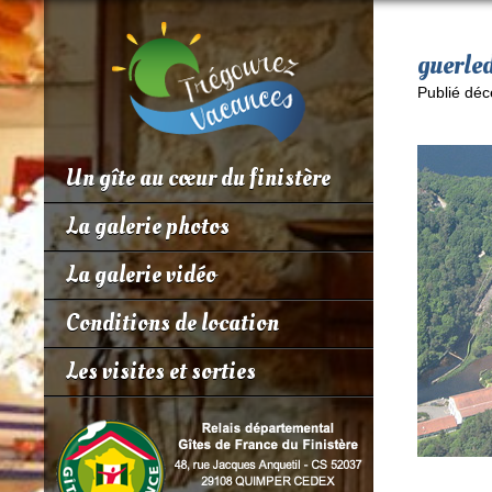
guerle
Publié déc
Un gîte au cœur du finistère
La galerie photos
La galerie vidéo
Conditions de location
Les visites et sorties