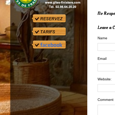
No Respo
Leave a
Name
Email
Website:
Comment