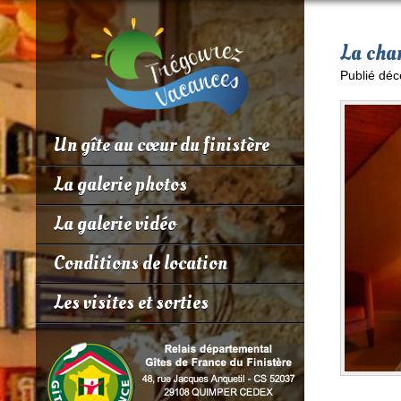
La cha
Publié déc
Un gîte au cœur du finistère
La galerie photos
La galerie vidéo
Conditions de location
Les visites et sorties